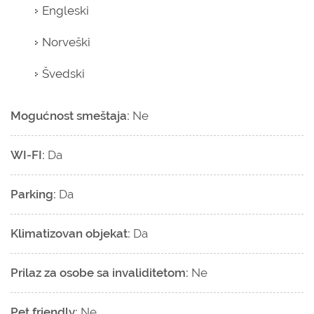
Engleski
Norveški
Švedski
Mogućnost smeštaja:
Ne
WI-FI:
Da
Parking:
Da
Klimatizovan objekat:
Da
Prilaz za osobe sa invaliditetom:
Ne
Pet friendly:
Ne