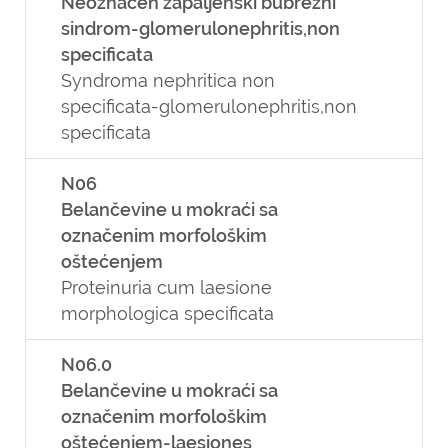
Neoznačen zapaljenski bubrežni
sindrom-glomerulonephritis,non
specificata
Syndroma nephritica non
specificata-glomerulonephritis,non
specificata
N06
Belančevine u mokraći sa
označenim morfološkim
oštećenjem
Proteinuria cum laesione
morphologica specificata
N06.0
Belančevine u mokraći sa
označenim morfološkim
oštećenjem-laesiones