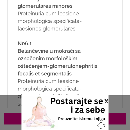
glomerulares minores
Proteinuria cum leasione
morphologica specificata-
laesiones glomerulares
N06.1
Belančevine u mokraći sa
označenim morfološkim
oštećenjem-glomerulonephritis
focalis et segmentalis
Proteinuria cum leasione
morphologica specificata-
glomerulonephritis focalis et
x
segmentalis
N06.2
ZAKAZIVANJE 063/687-460
Belančevine u mokraći sa