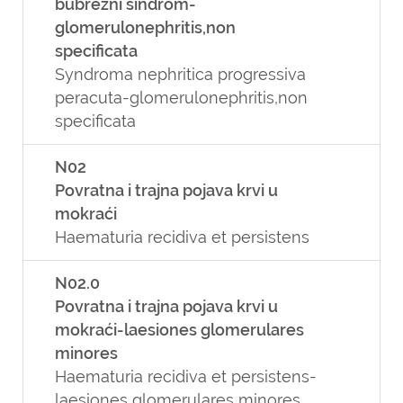
bubrežni sindrom-
glomerulonephritis,non
specificata
Syndroma nephritica progressiva
peracuta-glomerulonephritis,non
specificata
N02
Povratna i trajna pojava krvi u
mokraći
Haematuria recidiva et persistens
N02.0
Povratna i trajna pojava krvi u
mokraći-laesiones glomerulares
minores
Haematuria recidiva et persistens-
laesiones glomerulares minores