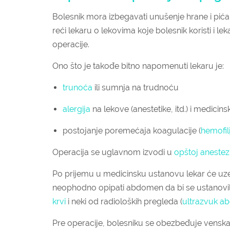
Bolesnik mora izbegavati unušenje hrane i pi
reći lekaru o lekovima koje bolesnik koristi i le
operacije.
Ono što je takođe bitno napomenuti lekaru je:
trunoća
ili sumnja na trudnoću
alergija
na lekove (anestetike, itd.) i medicinsk
postojanje poremećaja koagulacije (
hemofili
Operacija se uglavnom izvodi u
opštoj anestezi
Po prijemu u medicinsku ustanovu lekar će uzet
neophodno opipati abdomen da bi se ustanovilo
krvi
i neki od radioloških pregleda (
ultrazvuk 
Pre operacije, bolesniku se obezbeđuje venska li