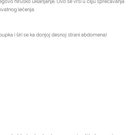
njegovo hiruško uklanjanje. Ovo se vrši u cilju sprečavanja
kvatnog lečenja.
 pupka i širi se ka donjoj desnoj strani abdomena)