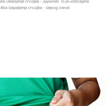
ško uklanjanje crvuljka -
appendix
. To je uobičajena
itisa (zapaljenja crvuljka - slepog creva).