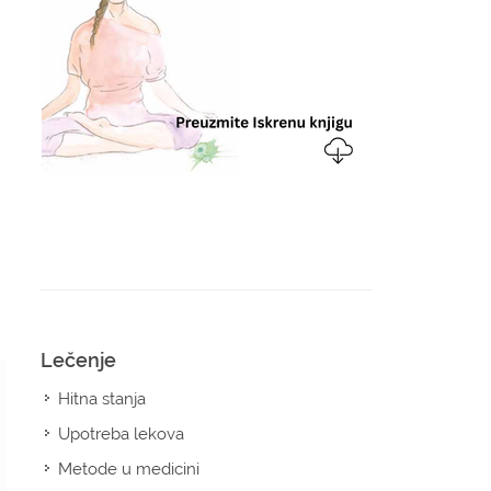
Lečenje
Hitna stanja
Upotreba lekova
Metode u medicini