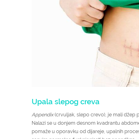
Upala slepog creva
Appendix
(crvuljak, slepo crevo), je mali dž
Nalazi se u donjem desnom kvadrantu abdomen
pomaže u oporavku od dijareje, upalnih proces