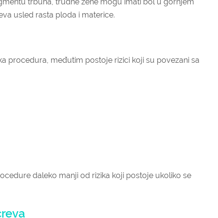
egmentu trbuha, trudne žene mogu imati bol u gornjem
a usled rasta ploda i materice.
ka procedura, međutim postoje rizici koji su povezani sa
ocedure daleko manji od rizika koji postoje ukoliko se
creva