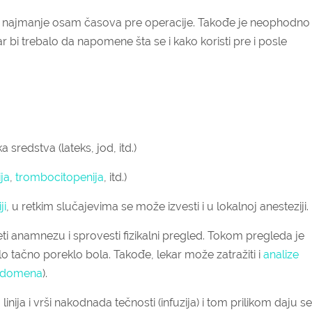
ća najmanje osam časova pre operacije. Takođe je neophodno
kar bi trebalo da napomene šta se i kako koristi pre i posle
a sredstva (lateks, jod, itd.)
ja
,
trombocitopenija
, itd.)
ji
, u retkim slučajevima se može izvesti i u lokalnoj anesteziji.
i anamnezu i sprovesti fizikalni pregled. Tokom pregleda je
 tačno poreklo bola. Takođe, lekar može zatražiti i
analize
abdomena
).
nija i vrši nakodnada tečnosti (infuzija) i tom prilikom daju se