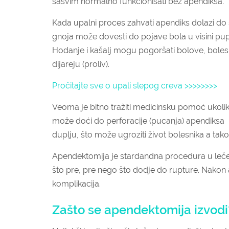
sasvim normalno funkcionisati bez apendiksa.
Kada upalni proces zahvati apendiks dolazi do s
gnoja može dovesti do pojave bola u visini pup
Hodanje i kašalj mogu pogoršati bolove, bole
dijareju (proliv).
Pročitajte sve o upali slepog creva >>>>>>>>
Veoma je bitno tražiti medicinsku pomoć ukolik
može doći do perforacije (pucanja) apendiksa i 
duplju, što može ugroziti život bolesnika a tak
Apendektomija je stardandna procedura u lečenj
što pre, pre nego što dodje do rupture. Nakon
komplikacija.
Zašto se apendektomija izvod