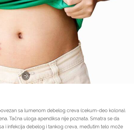
ep povezan sa lumenom debelog creva (cekum-deo kolona).
a. Tačna uloga apendiksa nije poznata. Smatra se da
a i infekcija debelog i tankog creva, međutim telo može