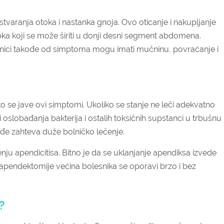
tvaranja otoka i nastanka gnoja. Ovo oticanje i nakupljanje
ka koji se može širiti u donji desni segment abdomena.
snici takođe od simptoma mogu imati mučninu, povraćanje i
o se jave ovi simptomi. Ukoliko se stanje ne leči adekvatno
oslobađanja bakterija i ostalih toksičnih supstanci u trbušnu
ođe zahteva duže bolničko lečenje.
u apendicitisa. Bitno je da se uklanjanje apendiksa izvede
 apendektomije većina bolesnika se oporavi brzo i bez
i?