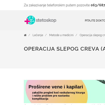
Za zakazivanje telefonskim putem pozovite
063/687
PITAJTE DOKT
Lečenje
Metode u medicini
Operacija slepog c
OPERACIJA SLEPOG CREVA (