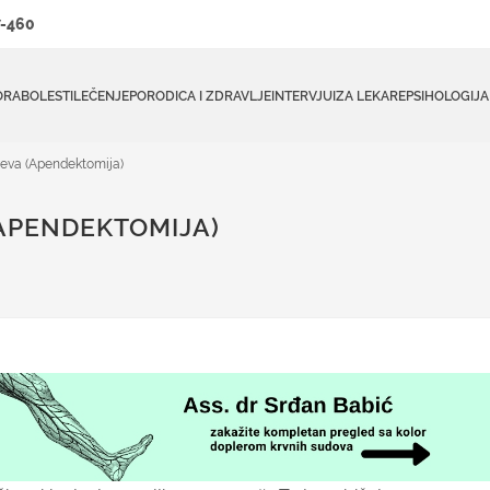
-460
ORA
BOLESTI
LEČENJE
PORODICA I ZDRAVLJE
INTERVJUI
ZA LEKARE
PSIHOLOGIJA
reva (Apendektomija)
APENDEKTOMIJA)