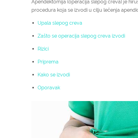
Apendektomija (operacija slepog creva) je hiru
procedura koja se izvodi u cilju lečenja apendic
Upala slepog creva
Zašto se operacija slepog creva izvodi
Rizici
Priprema
Kako se izvodi
Oporavak