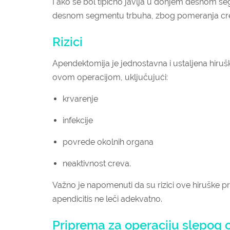
I ako se bol tipično javlja u donjem desnom s
desnom segmentu trbuha, zbog pomeranja crev
Rizici
Apendektomija je jednostavna i ustaljena hiruš
ovom operacijom, uključujući:
krvarenje
infekcije
povrede okolnih organa
neaktivnost creva.
Važno je napomenuti da su rizici ove hiruške pr
apendicitis ne leči adekvatno.
Priprema za operaciju slepog 