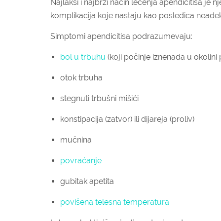
Najlakši i najbrži način lečenja apendicitisa je 
komplikacija koje nastaju kao posledica neade
Simptomi apendicitisa podrazumevaju:
bol u trbuhu
(koji počinje iznenada u okolini
otok trbuha
stegnuti trbušni mišići
konstipacija (zatvor) ili dijareja (proliv)
mučnina
povraćanje
gubitak apetita
povišena telesna temperatura