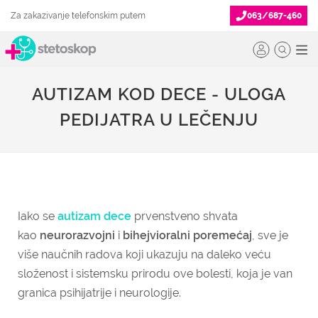
Za zakazivanje telefonskim putem
063/687-460
AUTIZAM KOD DECE - ULOGA
PEDIJATRA U LEČENJU
Iako se
autizam dece
prvenstveno shvata
kao
neurorazvojni
i
bihejvioralni poremećaj
, sve je
više naučnih radova koji ukazuju na daleko veću
složenost i sistemsku prirodu ove bolesti, koja je van
granica psihijatrije i neurologije.