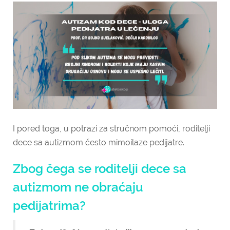
I pored toga, u potrazi za stručnom pomoći, roditelji
dece sa autizmom često mimoilaze pedijatre.
Zbog čega se roditelji dece sa
autizmom ne obraćaju
pedijatrima?