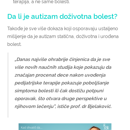
terapija, a ne same bolesti.
Da li je autizam doživotna bolest?
Takođe je sve više dokaza koji osporavaju ustaljeno
mišljenje da je autizam statična, doživotna i urođena
bolest.
„
Danas najviše ohrabrije činjenica da je sve
više novih naučnih studija koje pokazuju da
značajan procenat dece nakon uvođenja
pedijatrijske terapije pokazuje poboljšanje
simptoma bolesti ili čak dostižu potpuni
oporavak, što otvara druge perspektive u
njihovom lečenju
”, ističe prof. dr Bjelaković.