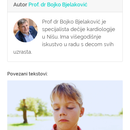
Autor
Prof. dr Bojko Bjelaković
Prof dr Bojko Bjelaković je
specijalista dečije kardiologije
u Nišu. Ima višegodišnje
iskustvo u radu s decom svih
uzrasta.
Povezani tekstovi: