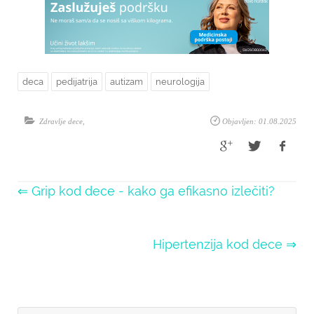
deca
pedijatrija
autizam
neurologija
Zdravlje dece
,
Objavljen: 01.08.2025
⇐ Grip kod dece - kako ga efikasno izlečiti?
Hipertenzija kod dece ⇒