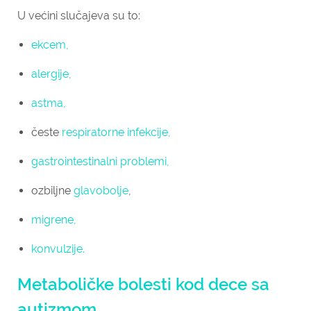
U većini slučajeva su to:
ekcem,
alergije,
astma,
česte
respiratorne infekcije,
gastrointestinalni problemi,
ozbiljne
glavobolje
,
migrene,
konvulzije.
Metaboličke bolesti kod dece sa
autizmom