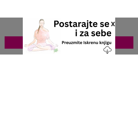
x
ZAKAZIVANJE 063/687-460
Nacionalni servis za zakazivanje
u privatnoj praksi.
+381 63 687 460
office@stetoskop.info