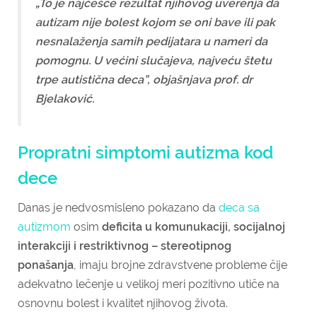
„To je najčešće rezultat njihovog uverenja da
autizam nije bolest kojom se oni bave ili pak
nesnalaženja samih pedijatara u nameri da
pomognu. U većini slučajeva, najveću štetu
trpe autistična deca”, objašnjava prof. dr
Bjelaković.
Propratni simptomi autizma kod
dece
Danas je nedvosmisleno pokazano da
deca sa
autizmom
osim
deficita u komunukaciji, socijalnoj
interakciji i restriktivnog – stereotipnog
ponašanja
, imaju brojne zdravstvene probleme čije
adekvatno lečenje u velikoj meri pozitivno utiče na
osnovnu bolest i kvalitet njihovog života.