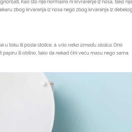
ignorisati. Kao što nije normalno ni krvrarenje iz nosa, tako nij
aju lekaru zbog krvarenja iz nosa nego zbog krvarenja iz debelo
e u toku ili posle stolice, a
vrlo retko između stolica
. Ono
t papiru ili obilno, tako da nekad čini veću masu nego sama