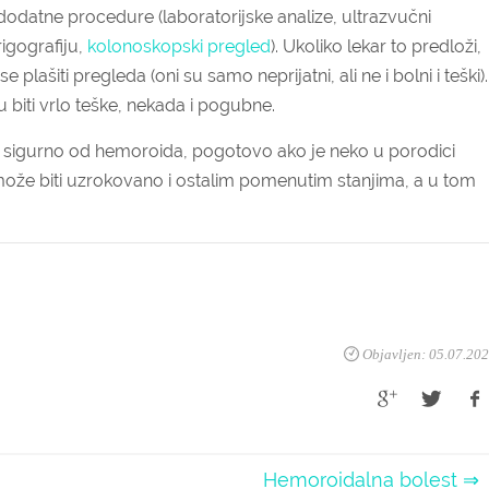
e dodatne procedure (laboratorijske analize, ultrazvučni
igografiju,
kolonoskopski pregled
). Ukoliko lekar to predloži,
e plašiti pregleda (oni su samo neprijatni, ali ne i bolni i teški).
iti vrlo teške, nekada i pogubne.
 je to sigurno od hemoroida, pogotovo ako je neko u porodici
ože biti uzrokovano i ostalim pomenutim stanjima, a u tom
Objavljen: 05.07.20
Hemoroidalna bolest ⇒