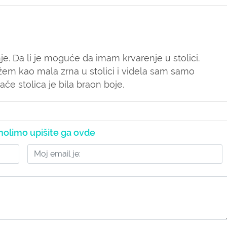
e. Da li je moguće da imam krvarenje u stolici.
ažem kao mala zrna u stolici i videla sam samo
če stolica je bila braon boje.
olimo upišite ga ovde