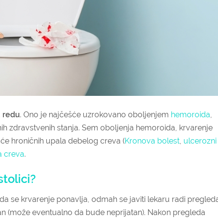
u redu
. Ono je najčešće uzrokovano oboljenjem
hemoroida
,
snih zdravstvenih stanja. Sem oboljenja hemoroida, krvarenje
češće hroničnih upala debelog creva (
Kronova bolest
,
ulcerozni
a creva
.
stolici?
 da se krvarenje ponavlja, odmah se javiti lekaru radi pregled
olan (može eventualno da bude neprijatan). Nakon pregleda