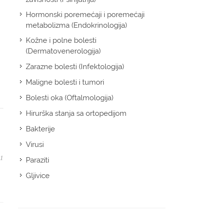
Hormonski poremećaji i poremećaji
metabolizma (Endokrinologija)
Kožne i polne bolesti
(Dermatovenerologija)
Zarazne bolesti (Infektologija)
Maligne bolesti i tumori
Bolesti oka (Oftalmologija)
Hirurška stanja sa ortopedijom
Bakterije
Virusi
21
Paraziti
Gljivice