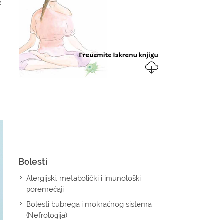
e
g
Bolesti
Alergijski, metabolički i imunološki
poremećaji
Bolesti bubrega i mokraćnog sistema
(Nefrologija)