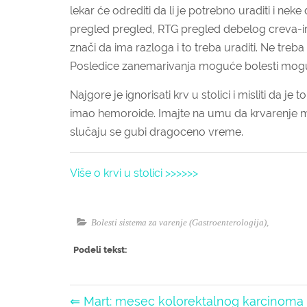
lekar će odrediti da li je potrebno uraditi i nek
pregled pregled, RTG pregled debelog creva-ir
znači da ima razloga i to treba uraditi. Ne treba s
Posledice zanemarivanja moguće bolesti mogu b
Najgore je ignorisati krv u stolici i misliti da
imao hemoroide. Imajte na umu da krvarenje m
slučaju se gubi dragoceno vreme.
Više o krvi u stolici >>>>>>
Bolesti sistema za varenje (Gastroenterologija)
,
Podeli tekst:
⇐ Mart: mesec kolorektalnog karcinoma