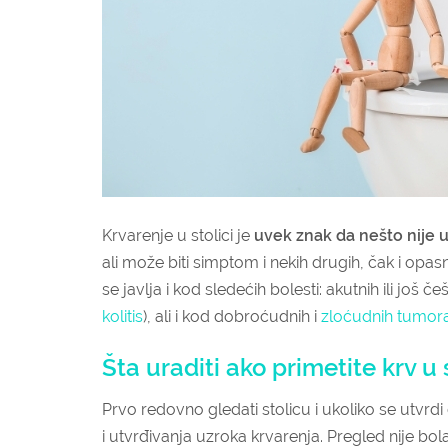
Krvarenje u stolici je
uvek znak da nešto nije 
ali može biti simptom i nekih drugih, čak i opa
se javlja i kod sledećih bolesti: akutnih ili još 
kolitis
), ali i kod dobroćudnih i
zloćudnih tumor
Šta uraditi ako primetite krv u 
Prvo redovno gledati stolicu i ukoliko se utvrdi
i utvrđivanja uzroka krvarenja. Pregled nije b