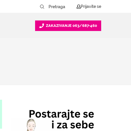
Prijavite se
ZAKAZIVANJE
063/687-460