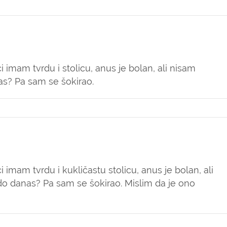
 imam tvrdu i stolicu, anus je bolan, ali nisam
as? Pa sam se šokirao.
 imam tvrdu i kukličastu stolicu, anus je bolan, ali
 do danas? Pa sam se šokirao. Mislim da je ono