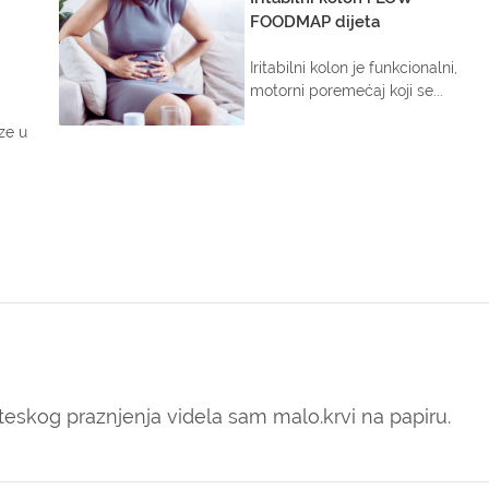
FOODMAP dijeta
Iritabilni kolon je funkcionalni,
motorni poremećaj koji se...
ze u
teskog praznjenja videla sam malo.krvi na papiru.