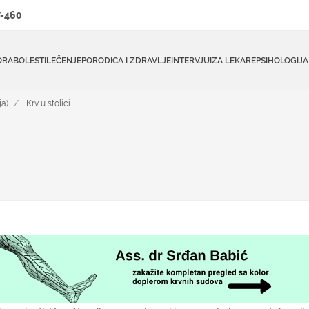
-460
ORA
BOLESTI
LEČENJE
PORODICA I ZDRAVLJE
INTERVJUI
ZA LEKARE
PSIHOLOGIJA
ja)
Krv u stolici