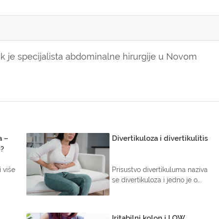
nik je specijalista abdominalne hirurgije u Novom
a –
Divertikuloza i divertikulitis
e?
 više
Prisustvo divertikuluma naziva
.
se divertikuloza i jedno je o...
Iritabilni kolon i LOW