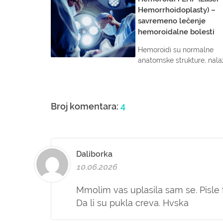
Hemorrhoidoplasty) –
savremeno lečenje
hemoroidalne bolesti
Hemoroidi su normalne
anatomske strukture, nala
analnom...
Broj komentara:
4
Daliborka
10.06.2026
Mmolim vas uplasila sam se. Pisle 
Da li su pukla creva. Hvska