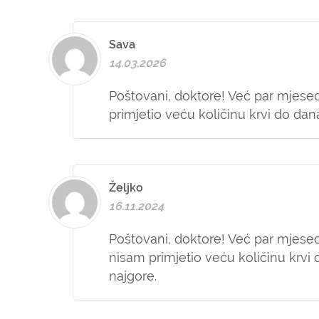
Sava
14.03.2026
Poštovani, doktore! Već par mjeseci
primjetio veću količinu krvi do dan
Željko
16.11.2024
Poštovani, doktore! Već par mjeseci
nisam primjetio veću količinu krvi
najgore.