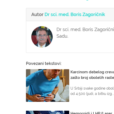
Autor
Dr sci. med. Boris Zagoričnik
Dr sci. med. Boris Zagorič
Sadu.
Povezani tekstovi:
Karcinom debelog crev
zašto broj obolelih rast
U Srbiji svake godine oboli
od 4.500 ljudi, a bitku izg..
Hemoroidi i LHP (Laser