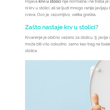
Pojava
krvi u stolici
nije normalna i ne treba je 
ni krv u stolici, ali se ljudi mnogo ranije javlj
creva. Ovo je, razumljivo, velika greška.
Zašto nastaje krv u stolici?
Krvarenje je obično vezano za stolicu, tj. javlja s
može biti vrlo oskudno, samo kao trag na toale
stolica.