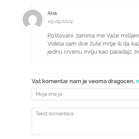
Ana
05.09.2024
Poštovani, zanima me Vaše mišljenj
Videla sam dve žute mrlje ili da k
jednu crvenu mrlju kao paradajz. Ina
Vaš komentar nam je veoma dragocen,
m