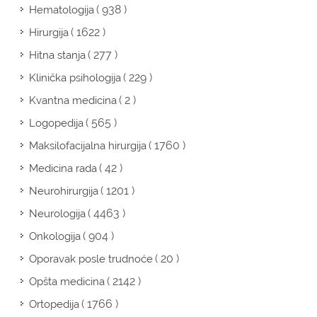
( 938 )
Hematologija
( 1622 )
Hirurgija
( 277 )
Hitna stanja
( 229 )
Klinička psihologija
( 2 )
Kvantna medicina
( 565 )
Logopedija
( 1760 )
Maksilofacijalna hirurgija
( 42 )
Medicina rada
( 1201 )
Neurohirurgija
( 4463 )
Neurologija
( 904 )
Onkologija
( 20 )
Oporavak posle trudnoće
( 2142 )
Opšta medicina
( 1766 )
Ortopedija