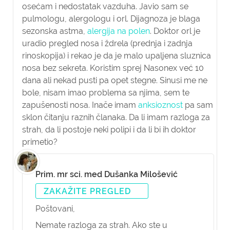
osećam i nedostatak vazduha. Javio sam se
pulmologu, alergologu i orl. Dijagnoza je blaga
sezonska astma,
alergija na polen
. Doktor orl je
uradio pregled nosa i ždrela (prednja i zadnja
rinoskopija) i rekao je da je malo upaljena sluznica
nosa bez sekreta. Koristim sprej Nasonex već 10
dana ali nekad pusti pa opet stegne. Sinusi me ne
bole, nisam imao problema sa njima, sem te
zapušenosti nosa. Inače imam
anksioznost
pa sam
sklon čitanju raznih članaka. Da li imam razloga za
strah, da li postoje neki polipi i da li bi ih doktor
primetio?
Prim. mr sci. med Dušanka Milošević
ZAKAŽITE PREGLED
Poštovani,
Nemate razloga za strah. Ako ste u