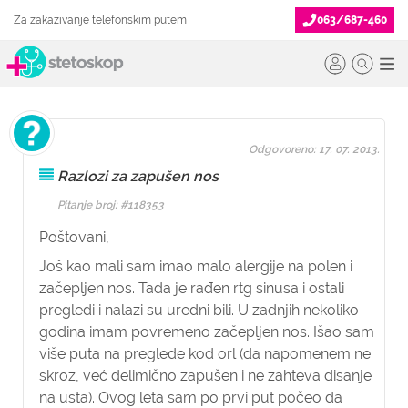
Za zakazivanje telefonskim putem
063/687-460
Odgovoreno: 17. 07. 2013.
Razlozi za zapušen nos
Pitanje broj: #118353
Poštovani,
Još kao mali sam imao malo alergije na polen i
začepljen nos. Tada je rađen rtg sinusa i ostali
pregledi i nalazi su uredni bili. U zadnjih nekoliko
godina imam povremeno začepljen nos. Išao sam
više puta na preglede kod orl (da napomenem ne
skroz, već delimično zapušen i ne zahteva disanje
na usta). Ovog leta sam po prvi put počeo da