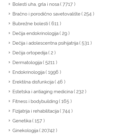
( 7717 )
Bolesti uha, grla i nosa
( 254 )
Bračno i porodično savetovalište
( 611 )
Bubrežne bolesti
( 29 )
Dečija endokrinologija
( 531 )
Dečija i adolescentna psihijatrija
( 2 )
Dečija ortopedija
( 5211 )
Dermatologija
( 1996 )
Endokrinologija
( 46 )
Erektilna disfunkcija
( 232 )
Estetska i antiaging medicina
( 165 )
Fitness i bodybuilding
( 744 )
Fizijatrija i rehabilitacija
( 157 )
Genetika
( 20742 )
Ginekologija