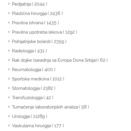
( 2044 )
Pedijatrija
( 2436 )
Plastična hirurgija
( 1435 )
Pravilna ishrana
( 1292 )
Pravilna upotreba lekova
( 2359 )
Psihijatrijske bolesti
( 431 )
Radiologija
( 62 )
Rak dojke (saradnja sa Evropa Dona Srbija)
( 400 )
Reumatologija
( 1012 )
Sportska medicina
( 2382 )
Stomatologija
( 42 )
Transfuziologija
( 58 )
Tumačenje laboratorijskih analiza
( 11289 )
Urologija
( 177 )
Vaskularna hirurgija