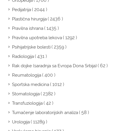
( 1766 )
Ortopedija
( 2044 )
Pedijatrija
( 2436 )
Plastična hirurgija
( 1435 )
Pravilna ishrana
( 1292 )
Pravilna upotreba lekova
( 2359 )
Psihijatrijske bolesti
( 431 )
Radiologija
( 62 )
Rak dojke (saradnja sa Evropa Dona Srbija)
( 400 )
Reumatologija
( 1012 )
Sportska medicina
( 2382 )
Stomatologija
( 42 )
Transfuziologija
( 58 )
Tumačenje laboratorijskih analiza
( 11289 )
Urologija