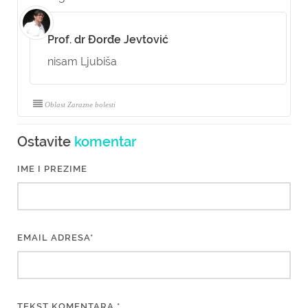
Prof. dr Đorđe Jevtović
nisam Ljubiša
Oblast Zarazne bolesti
Ostavite
komentar
IME I PREZIME
EMAIL ADRESA*
TEKST KOMENTARA *