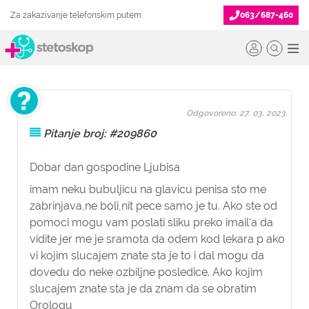
Za zakazivanje telefonskim putem
063/687-460
Odgovoreno: 27. 03. 2023.
Pitanje broj: #209860
Dobar dan gospodine Ljubisa
imam neku bubuljicu na glavicu penisa sto me
zabrinjava,ne boli,nit pece samo je tu. Ako ste od
pomoci mogu vam poslati sliku preko imail'a da
vidite jer me je sramota da odem kod lekara p ako
vi kojim slucajem znate sta je to i dal mogu da
dovedu do neke ozbiljne posledice. Ako kojim
slucajem znate sta je da znam da se obratim
Orologu