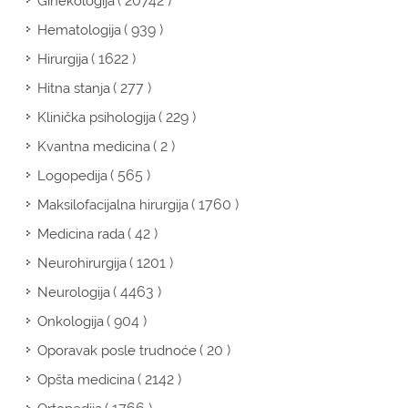
( 20742 )
Ginekologija
( 939 )
Hematologija
( 1622 )
Hirurgija
( 277 )
Hitna stanja
( 229 )
Klinička psihologija
( 2 )
Kvantna medicina
( 565 )
Logopedija
( 1760 )
Maksilofacijalna hirurgija
( 42 )
Medicina rada
( 1201 )
Neurohirurgija
( 4463 )
Neurologija
( 904 )
Onkologija
( 20 )
Oporavak posle trudnoće
( 2142 )
Opšta medicina