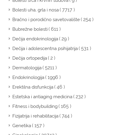
( 9 )
Bolesti srca i krvnih sudova
( 7717 )
Bolesti uha, grla i nosa
( 254 )
Bračno i porodično savetovalište
( 611 )
Bubrežne bolesti
( 29 )
Dečija endokrinologija
( 531 )
Dečija i adolescentna psihijatrija
( 2 )
Dečija ortopedija
( 5211 )
Dermatologija
( 1996 )
Endokrinologija
( 46 )
Erektilna disfunkcija
( 232 )
Estetska i antiaging medicina
( 165 )
Fitness i bodybuilding
( 744 )
Fizijatrija i rehabilitacija
( 157 )
Genetika