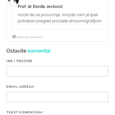
Prof. dr Đorđe Jevtović
može da se posumnja, možda vam je ipak
potreban pregled prostate ehosonografijom
Oblast Zarazne bolesti
Ostavite
komentar
IME I PREZIME
EMAIL ADRESA*
TEKST KOMENTARA *