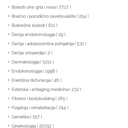
( 7717 )
Bolesti uha, grla i nosa
( 254 )
Bračno i porodično savetovalište
( 611 )
Bubrežne bolesti
( 29 )
Dečija endokrinologija
( 531 )
Dečija i adolescentna psihijatrija
( 2 )
Dečija ortopedija
( 5211 )
Dermatologija
( 1996 )
Endokrinologija
( 46 )
Erektilna disfunkcija
( 232 )
Estetska i antiaging medicina
( 165 )
Fitness i bodybuilding
( 744 )
Fizijatrija i rehabilitacija
( 157 )
Genetika
( 20742 )
Ginekologija