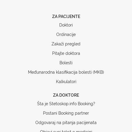
ZA PACIJENTE
Doktori
Ordinacije
Zakaži pregled
Pitajte doktora
Bolesti
Međunarodna klasifikacija bolesti (MKB)
Kalkulatori
ZA DOKTORE
Šta je Stetoskop.info Booking?
Postani Booking partner
Odgovaraj na pitanja pacijenata
Objavi svoj tekst o medicini