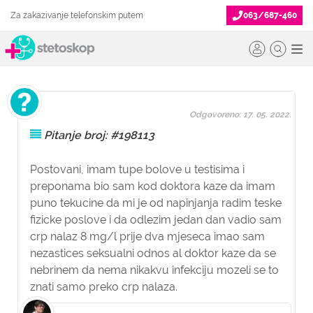
Za zakazivanje telefonskim putem
063/687-460
Odgovoreno: 17. 05. 2022.
Pitanje broj: #198113
Postovani, imam tupe bolove u testisima i
preponama bio sam kod doktora kaze da imam
puno tekucine da mi je od napinjanja radim teske
fizicke poslove i da odlezim jedan dan vadio sam
crp nalaz 8 mg/l prije dva mjeseca imao sam
nezastices seksualni odnos al doktor kaze da se
nebrinem da nema nikakvu infekciju mozeli se to
znati samo preko crp nalaza.