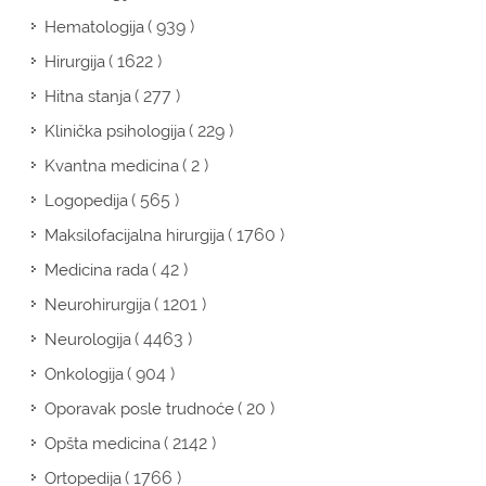
( 939 )
Hematologija
( 1622 )
Hirurgija
( 277 )
Hitna stanja
( 229 )
Klinička psihologija
( 2 )
Kvantna medicina
( 565 )
Logopedija
( 1760 )
Maksilofacijalna hirurgija
( 42 )
Medicina rada
( 1201 )
Neurohirurgija
( 4463 )
Neurologija
( 904 )
Onkologija
( 20 )
Oporavak posle trudnoće
( 2142 )
Opšta medicina
( 1766 )
Ortopedija