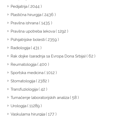
( 2044 )
Pedijatrija
( 2436 )
Plastična hirurgija
( 1435 )
Pravilna ishrana
( 1292 )
Pravilna upotreba lekova
( 2359 )
Psihijatrijske bolesti
( 431 )
Radiologija
( 62 )
Rak dojke (saradnja sa Evropa Dona Srbija)
( 400 )
Reumatologija
( 1012 )
Sportska medicina
( 2382 )
Stomatologija
( 42 )
Transfuziologija
( 58 )
Tumačenje laboratorijskih analiza
( 11289 )
Urologija
( 177 )
Vaskularna hirurgija