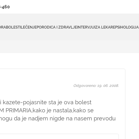
-460
ORA
BOLESTI
LEČENJE
PORODICA I ZDRAVLJE
INTERVJUI
ZA LEKARE
PSIHOLOGIJA
Odgovoreno: 19. 06. 2008.
kazete-pojasnite sta je ova bolest
RIMARIA,kako je nastala,kako se
emogu da je nadjem nigde na nasem prevodu