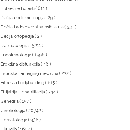
( 611 )
Bubrežne bolesti
( 29 )
Dečija endokrinologija
( 531 )
Dečija i adolescentna psihijatrija
( 2 )
Dečija ortopedija
( 5211 )
Dermatologija
( 1996 )
Endokrinologija
( 46 )
Erektilna disfunkcija
( 232 )
Estetska i antiaging medicina
( 165 )
Fitness i bodybuilding
( 744 )
Fizijatrija i rehabilitacija
( 157 )
Genetika
( 20742 )
Ginekologija
( 938 )
Hematologija
( 1622 )
Hirurgija