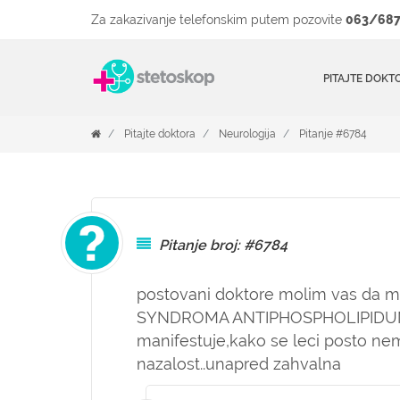
Za zakazivanje telefonskim putem pozovite
063/687
PITAJTE DOKT
Pitajte doktora
Neurologija
Pitanje #6784
Pitanje broj: #6784
postovani doktore molim vas da mi 
SYNDROMA ANTIPHOSPHOLIPIDUM P
manifestuje,kako se leci posto n
nazalost..unapred zahvalna