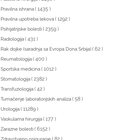
( 1435 )
Pravilna ishrana
( 1292 )
Pravilna upotreba lekova
( 2359 )
Psihijatrijske bolesti
( 431 )
Radiologija
( 62 )
Rak dojke (saradnja sa Evropa Dona Srbija)
( 400 )
Reumatologija
( 1012 )
Sportska medicina
( 2382 )
Stomatologija
( 42 )
Transfuziologija
( 58 )
Tumačenje laboratorijskih analiza
( 11289 )
Urologija
( 177 )
Vaskularna hirurgija
( 6152 )
Zarazne bolesti
( 82 )
Zdravstveno osiguranje