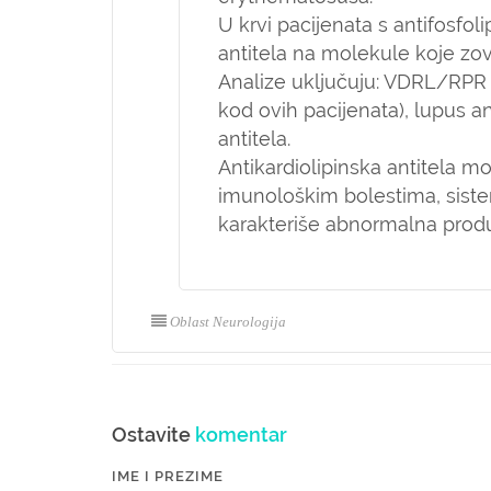
U krvi pacijenata s antifosf
antitela na molekule koje zo
Analize uključuju: VDRL/RPR (t
kod ovih pacijenata), lupus a
antitela.
Antikardiolipinska antitela m
imunološkim bolestima, sis
karakteriše abnormalna produkc
Oblast Neurologija
Ostavite
komentar
IME I PREZIME