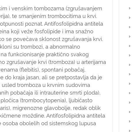
ijskim i venskim tombozama (zgrušavanjem
erija), te smanjenim trombocitima u krvi.
tpunosti poznat. Antifosfolipidna antitela
eina koji veže fosfolipide i ima snažno
ako se povećava sklonost zgrušavanja krvi.
kloni su trombozi, a abnormalno
i na funkcionisanje praktično svakog
no zgrušavanje krvi (tromboza) u arterijama
 venama (flebitis), spontani pobačaj,
do kraja jasan, ali se pretpostavlja da je
a usled tromboza u krvnim sudovima
nih pobačaja ili intrauterine smrti ploda),
pločica (trombocytopenia), ljubičasto
laris), migrenozne glavobolje, redak oblik
kičmene moždine. Antifosfolipidna antitela
e osoba obolelih od sistemskog lupusa