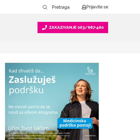
Prijavite se
ZAKAZIVANJE
063/687-460