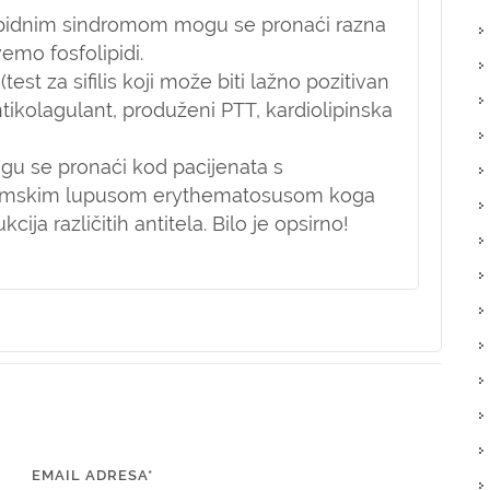
olipidnim sindromom mogu se pronaći razna
vemo fosfolipidi.
est za sifilis koji može biti lažno pozitivan
ntikolagulant, produženi PTT, kardiolipinska
ogu se pronaći kod pacijenata s
temskim lupusom erythematosusom koga
ija različitih antitela. Bilo je opsirno!
EMAIL ADRESA*