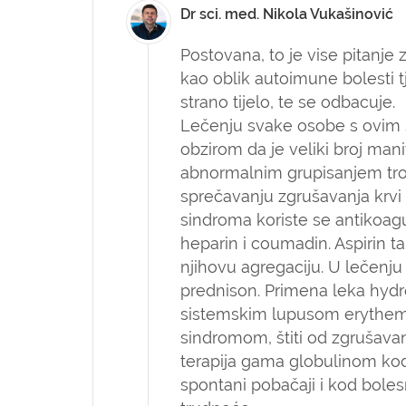
Dr sci. med. Nikola Vukašinović
Postovana,
to je vise pitanje
kao oblik autoimune bolesti 
strano tijelo, te se odbacuje.
Lečenju svake osobe s ovim 
obzirom da je veliki broj ma
abnormalnim grupisanjem tro
sprečavanju zgrušavanja krvi 
sindroma koriste se antikoagul
heparin i coumadin. Aspirin t
njihovu agregaciju. U lečenju 
prednison. Primena leka hydr
sistemskim lupusom erythema
sindromom, štiti od zgrušavan
terapija gama globulinom kod
spontani pobačaji i kod bole