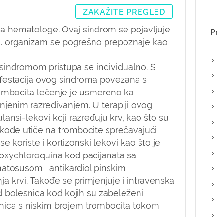
ZAKAŽITE PREGLED
 za hematologe. Ovaj sindrom se pojavljuje
P
tj. organizam se pogrešno prepoznaje kao
sindromom pristupa se individualno. S
nifestacija ovog sindroma povezana s
mbocita lečenje je usmereno ka
njenim razređivanjem. U terapiji ovog
ansi-lekovi koji razređuju krv, kao što su
akođe utiče na trombocite sprečavajući
se koriste i kortizonski lekovi kao što je
oxychloroquina kod pacijanata sa
tosusom i antikardiolipinskim
ja krvi. Takođe se primjenjuje i intravenska
 bolesnica kod kojih su zabeleženi
snica s niskim brojem trombocita tokom