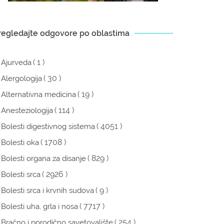
regledajte odgovore po oblastima
( 1 )
Ajurveda
( 30 )
Alergologija
( 19 )
Alternativna medicina
( 114 )
Anesteziologija
( 4051 )
Bolesti digestivnog sistema
( 1708 )
Bolesti oka
( 829 )
Bolesti organa za disanje
( 2926 )
Bolesti srca
( 9 )
Bolesti srca i krvnih sudova
( 7717 )
Bolesti uha, grla i nosa
( 254 )
Bračno i porodično savetovalište