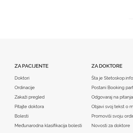
ZA PACIJENTE
ZA DOKTORE
Doktori
Šta je Stetoskop.inf
Ordinacije
Postani Booking par
Zakaži pregled
Odgovaraj na pitanja
Pitajte doktora
Objavi svoj tekst o m
Bolesti
Promoviši svoju ordi
Međunarodna klasifikacija bolesti
Novosti za doktore