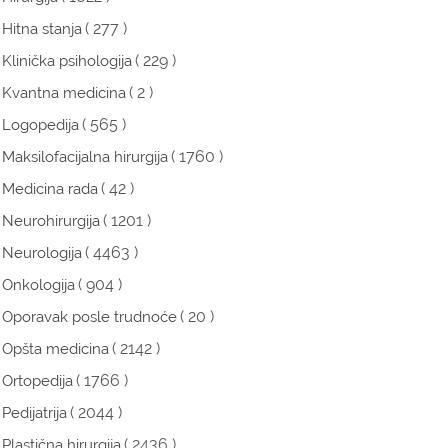
( 277 )
Hitna stanja
( 229 )
Klinička psihologija
( 2 )
Kvantna medicina
( 565 )
Logopedija
( 1760 )
Maksilofacijalna hirurgija
( 42 )
Medicina rada
( 1201 )
Neurohirurgija
( 4463 )
Neurologija
( 904 )
Onkologija
( 20 )
Oporavak posle trudnoće
( 2142 )
Opšta medicina
( 1766 )
Ortopedija
( 2044 )
Pedijatrija
( 2436 )
Plastična hirurgija