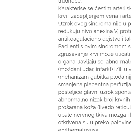
trudnoće.
Karakterise se čestim arter
krvi i začepljenjem vena i art
Uzrok ovog sindroma nije u po
redukuju nivo anexina V, prot
antikoagulaciono dejstvo i t
Pacijenti s ovim sindromom s
zgrušavanje krvi može uticat
organa. Javljaju se: abnormal
(moždani udar, infarkt) i/ili u
(mehanizam gubitka ploda nije 
smanjena placentna perfuzij
posteljice glavni uzrok sponta
abnormalno nizak broj krvnih 
prošarana koža (livedo reticu
upale nervnog tkiva mozga i 
otkrivena su u preko polovin
erythematosusa.