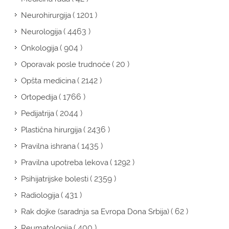
( 1201 )
Neurohirurgija
( 4463 )
Neurologija
( 904 )
Onkologija
( 20 )
Oporavak posle trudnoće
( 2142 )
Opšta medicina
( 1766 )
Ortopedija
( 2044 )
Pedijatrija
( 2436 )
Plastična hirurgija
( 1435 )
Pravilna ishrana
( 1292 )
Pravilna upotreba lekova
( 2359 )
Psihijatrijske bolesti
( 431 )
Radiologija
( 62 )
Rak dojke (saradnja sa Evropa Dona Srbija)
( 400 )
Reumatologija