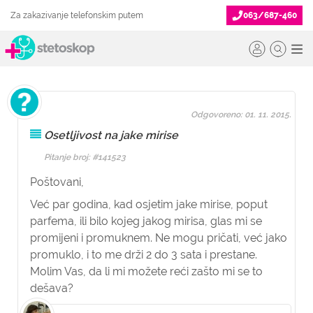
Za zakazivanje telefonskim putem
063/687-460
Odgovoreno: 01. 11. 2015.
Osetljivost na jake mirise
Pitanje broj: #141523
Poštovani,
Već par godina, kad osjetim jake mirise, poput
parfema, ili bilo kojeg jakog mirisa, glas mi se
promijeni i promuknem. Ne mogu pričati, već jako
promuklo, i to me drži 2 do 3 sata i prestane.
Molim Vas, da li mi možete reći zašto mi se to
dešava?