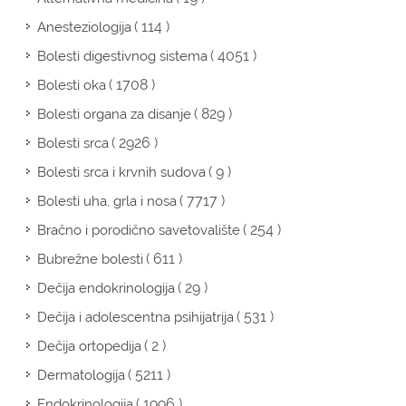
( 114 )
Anesteziologija
( 4051 )
Bolesti digestivnog sistema
( 1708 )
Bolesti oka
( 829 )
Bolesti organa za disanje
( 2926 )
Bolesti srca
( 9 )
Bolesti srca i krvnih sudova
( 7717 )
Bolesti uha, grla i nosa
( 254 )
Bračno i porodično savetovalište
( 611 )
Bubrežne bolesti
( 29 )
Dečija endokrinologija
( 531 )
Dečija i adolescentna psihijatrija
( 2 )
Dečija ortopedija
( 5211 )
Dermatologija
( 1996 )
Endokrinologija