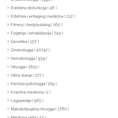
( 46 )
Erektilna disfunkcija
( 232 )
Estetska i antiaging medicina
( 165 )
Fitness i bodybuilding
( 744 )
Fizijatrija i rehabilitacija
( 157 )
Genetika
( 20742 )
Ginekologija
( 939 )
Hematologija
( 1622 )
Hirurgija
( 277 )
Hitna stanja
( 229 )
Klinička psihologija
( 2 )
Kvantna medicina
( 565 )
Logopedija
( 1760 )
Maksilofacijalna hirurgija
( 42 )
Medicina rada