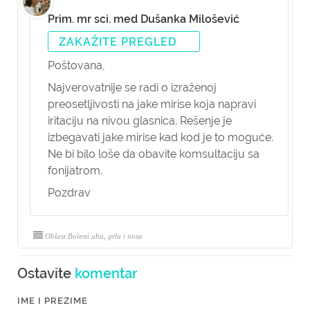
Prim. mr sci. med Dušanka Milošević
ZAKAŽITE PREGLED
Poštovana,
Najverovatnije se radi o izraženoj
preosetljivosti na jake mirise koja napravi
iritaciju na nivou glasnica. Rešenje je
izbegavati jake mirise kad kod je to moguće.
Ne bi bilo loše da obavite komsultaciju sa
fonijatrom.
Pozdrav
Oblast Bolesti uha, grla i nosa
Ostavite
komentar
IME I PREZIME