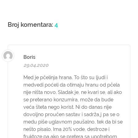
Broj komentara:
4
Boris
29.04.2020
Med je pčelinja hrana. To što su ljudi i
medvedi poćeli da otimaju hranu od pčela
nije ništa novo. Sladak je, ne kvari se, ali ako
se preterano konzumira, može da bude
veća šteta nego korist. Ni do danas nije
dovoljno proučen sastav i sadrža,j pa se o
medu piše uglavnom paušalno, tek da bi se
nešto pisalo. Ima 20% vode, destroze i
fruktoze pa ako se pretera sa upotrebom,