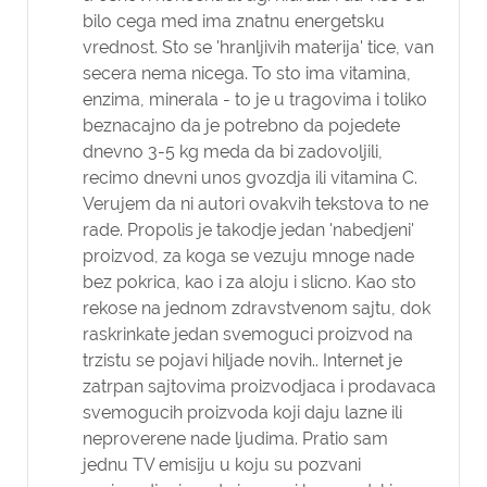
bilo cega med ima znatnu energetsku
vrednost. Sto se 'hranljivih materija' tice, van
secera nema nicega. To sto ima vitamina,
enzima, minerala - to je u tragovima i toliko
beznacajno da je potrebno da pojedete
dnevno 3-5 kg meda da bi zadovoljili,
recimo dnevni unos gvozdja ili vitamina C.
Verujem da ni autori ovakvih tekstova to ne
rade. Propolis je takodje jedan 'nabedjeni'
proizvod, za koga se vezuju mnoge nade
bez pokrica, kao i za aloju i slicno. Kao sto
rekose na jednom zdravstvenom sajtu, dok
raskrinkate jedan svemoguci proizvod na
trzistu se pojavi hiljade novih.. Internet je
zatrpan sajtovima proizvodjaca i prodavaca
svemogucih proizvoda koji daju lazne ili
neproverene nade ljudima. Pratio sam
jednu TV emisiju u koju su pozvani