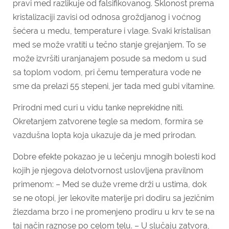
pravi med razlikuje od falsifikovanog. Sklonost prema
kristalizaciji zavisi od odnosa groždjanog i voćnog
šećera u medu, temperature i vlage.
Svaki kristalisan
med se može vratiti u tečno stanje grejanjem. To se
može izvršiti uranjanajem posude sa medom u sud
sa toplom vodom, pri čemu temperatura vode ne
sme da prelazi 55 stepeni, jer tada med gubi vitamine.
Prirodni med curi u vidu tanke neprekidne niti.
Okretanjem zatvorene tegle sa medom, formira se
vazdušna lopta koja ukazuje da je med prirodan.
Dobre efekte pokazao je u lečenju mnogih bolesti kod
kojih je njegova delotvornost uslovljena pravilnom
primenom: – Med se duže vreme drži u ustima, dok
se ne otopi, jer lekovite materije pri dodiru sa jezičnim
žlezdama brzo i ne promenjeno prodiru u krv te se na
taj način raznose po celom telu. – U slučaju zatvora,