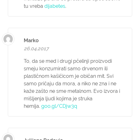
tu vreba
dijabetes
.
Marko
26.04.2017
To, da se med i drugi pčelinji proizvodi
smeju konzumirati samo drvenom ili
plastičnom kašičicom je običan mit. Svi
samo pričaju da mora, a niko ne zna i ne
kaže zašto ne sme metalnom. Evo izvora i
mišljenja ljudi kojima je struka
hemija.
goo.gl/CDjw3q