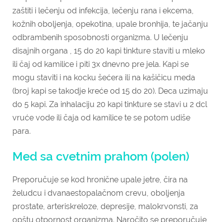
zaštiti i lečenju od infekcija, lečenju rana i ekcema,
kožnih oboljenja, opekotina, upale bronhija, te jačanju
odbrambenih sposobnosti organizma. U lečenju
disajnih organa , 15 do 20 kapi tinkture staviti u mleko
ili čaj od kamilice i piti 3x dnevno pre jela. Kapi se
mogu staviti i na kocku šećera ili na kašičicu meda
(broj kapi se takodje kreće od 15 do 20). Deca uzimaju
do 5 kapi. Za inhalaciju 20 kapi tinkture se stavi u 2 dcl
vruće vode ili čaja od kamilice te se potom udiše
para.
Med sa cvetnim prahom (polen)
Preporučuje se kod hronične upale jetre, čira na
želudcu i dvanaestopalačnom crevu, oboljenja
prostate, arteriskreloze, depresije, malokrvonsti, za
opštu otpornost organizma. Naročito se preporučuje