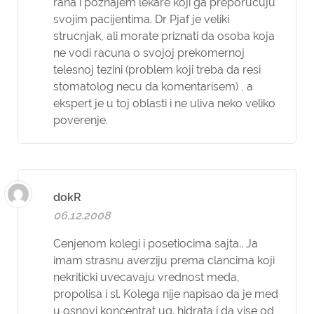
rana i poznajem lekare koji ga preporucuju
svojim pacijentima. Dr Pjaf je veliki
strucnjak, ali morate priznati da osoba koja
ne vodi racuna o svojoj prekomernoj
telesnoj tezini (problem koji treba da resi
stomatolog necu da komentarisem) , a
ekspert je u toj oblasti i ne uliva neko veliko
poverenje.
dokR
06.12.2008
Cenjenom kolegi i posetiocima sajta.. Ja
imam strasnu averziju prema clancima koji
nekriticki uvecavaju vrednost meda,
propolisa i sl. Kolega nije napisao da je med
u osnovi koncentrat ug. hidrata i da vise od