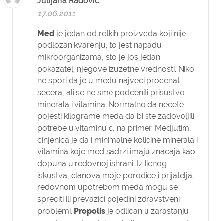
Julijana Radovic
17.06.2011
Med
je jedan od retkih proizvoda koji nije
podlozan kvarenju, to jest napadu
mikroorganizama, sto je jos jedan
pokazatelj njegove izuzetne vrednosti. Niko
ne spori da je u medu najveci procenat
secera, ali se ne sme podceniti prisustvo
minerala i vitamina. Normalno da necete
pojesti kilograme meda da bi ste zadovoljili
potrebe u vitaminu c, na primer. Medjutim,
cinjenica je da i minimalne kolicine minerala i
vitamina koje med sadrzi imaju znacaja kao
dopuna u redovnoj ishrani. Iz licnog
iskustva, clanova moje porodice i prijatelja,
redovnom upotrebom meda mogu se
spreciti ili prevazici pojedini zdravstveni
problemi.
Propolis
je odlican u zarastanju