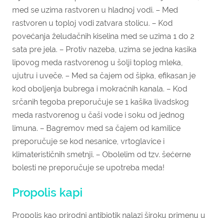
med se uzima rastvoren u hladnoj vodi. – Med
rastvoren u toploj vodi zatvara stolicu. – Kod
povećanja želudačnih kiselina med se uzima 1 do 2
sata pre jela. – Protiv nazeba, uzima se jedna kasika
lipovog meda rastvorenog u šolji toplog mleka,
ujutru i uveče. – Med sa čajem od šipka, efikasan je
kod oboljenja bubrega i mokraćnih kanala. – Kod
srčanih tegoba preporučuje se 1 kašika livadskog
meda rastvorenog u čaši vode i soku od jednog
limuna. – Bagremov med sa čajem od kamilice
preporučuje se kod nesanice, vrtoglavice i
klimaterističnih smetnji. – Obolelim od tzv. šećerne
bolesti ne preporučuje se upotreba meda!
Propolis kapi
Propolis kao prirodni antibiotik nalazi široku primenu u