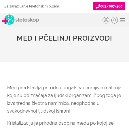
Za zakazivanje telefonskim putem
063/687-460
MED I PČELINJI PROIZVODI
Med predstavlja prirodno bogatstvo hranjivih materija
koje su od značaja za ljudski organizam. Zbog toga je
izvanredna životna namirnica, neophodna u
svakodnevnoj ljudskoj ishrani.
Kristalizacija je prirodna osobina meda po kojoj se