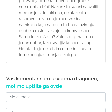
proizvodjaci meda i cuveni beogradski
nutricionista Pfaf. Nakon sto su oni nahvalili
med on je, vrlo takticno, ne ulazeci u
raspravu, rekao da je med vredna
namirnica koju narocito treba da uzimaju
osobe u rastu, razvoju i rekonvalescenti.
Samo toliko. Zasto? Zato sto njima treba
jedan dobar, lako svarljiv koncentrat ug.
hidrata. To je cela istina o medu, kada o
tome pricaju strucnjaci, kolega.
Vaš komentar nam je veoma dragocen,
molimo upišite ga ovde