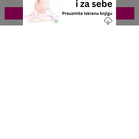
ZAKAZIVANJE 063/687-460
Nacionalni servis za zakazivanje
u privatnoj praksi.
+381 63 687 460
office@stetoskop.info
ZA PACIJENTE
Doktori
Ordinacije