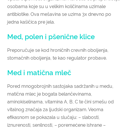
osobama koje su u velikim količinama uzimale
antibiotike. Ova mešavina se uzima 3x dnevno po
jedna kašičica pre jela.
Med, polen i pšenične klice
Preporučuje se kod hroničnih crevnih oboljenja,
stomačnih oboljenja, te kao regulator probave.
Med i matična mleč
Pored mnogobrojnih sastojaka sadržanih u medu,
matična mlec je bogata belančevinama,
aminokiselinama, vitamina A, B, C te čini smešu od
vitalnog značaja za ljudski organizam. Veoma
efikasnom se pokazala u slučaju: – slabosti,
iznurenosti, senilnosti, – poremećene ishrane –