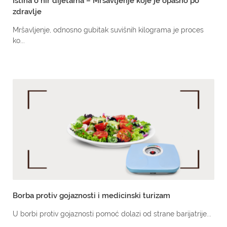
Istina o hir dijetama – Mršavljenje koje je opasno po
zdravlje
Mršavljenje, odnosno gubitak suvišnih kilograma je proces
ko...
Borba protiv gojaznosti i medicinski turizam
U borbi protiv gojaznosti pomoć dolazi od strane barijatrije...