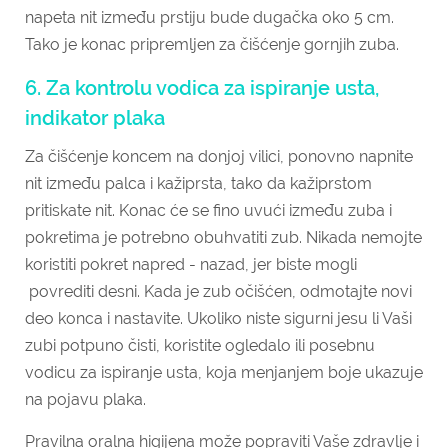
napeta nit između prstiju bude dugačka oko 5 cm.
Tako je konac pripremljen za čišćenje gornjih zuba.
6. Za kontrolu vodica za ispiranje usta,
indikator plaka
Za čišćenje koncem na donjoj vilici, ponovno napnite
nit između palca i kažiprsta, tako da kažiprstom
pritiskate nit. Konac će se fino uvući između zuba i
pokretima je potrebno obuhvatiti zub. Nikada nemojte
koristiti pokret napred - nazad, jer biste mogli
povrediti desni. Kada je zub očišćen, odmotajte novi
deo konca i nastavite. Ukoliko niste sigurni jesu li Vaši
zubi potpuno čisti, koristite ogledalo ili posebnu
vodicu za ispiranje usta, koja menjanjem boje ukazuje
na pojavu plaka.
Pravilna oralna higijena može popraviti Vaše zdravlje i