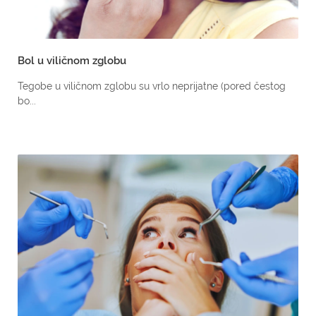
Bol u viličnom zglobu
Tegobe u viličnom zglobu su vrlo neprijatne (pored čestog
bo...