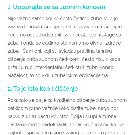
1. Upoznajte se sa zubnim koncem
Nije važno samo koliko često čistimo zube. Vrlo je
važna i tehnika čišćenja zuba, nepravilnim čišćenjem
nećemo uspeti odstraniti sve nečistoće i naslage sa
zuba. I onda se čudimo što nemamo divne i zdrave
zube... Čak i oni, koji su svladali pravilnu tehniku
čišćenja zuba zubnom četkicom, često nisu nikada
držali u ruci interdentalnu četkicu ili zubni konac.
Nažalost, to se vidi u zubarskim ordinacijama.
2. To je isto kao i čišćenje
Pokazalo se da je za kvalitetno čišćenje zuba zubnom
četkicom puno važnije kako čistite zube, nego npr.
kakvu zubnu pastu koristite. Bolja i skuplja zubna
pasta ne može nadoknaditi dobar «ručni rad», koji je
najbolje sprovesti nakon svakog obroka. To je kao da