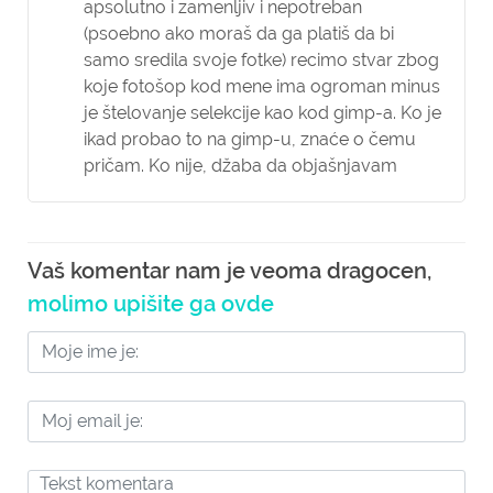
apsolutno i zamenljiv i nepotreban
(psoebno ako moraš da ga platiš da bi
samo sredila svoje fotke) recimo stvar zbog
koje fotošop kod mene ima ogroman minus
je štelovanje selekcije kao kod gimp-a. Ko je
ikad probao to na gimp-u, znaće o čemu
pričam. Ko nije, džaba da objašnjavam
Vaš komentar nam je veoma dragocen,
molimo upišite ga ovde