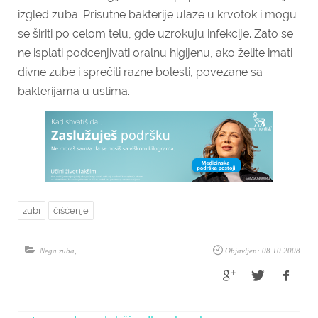
izgled zuba. Prisutne bakterije ulaze u krvotok i mogu
se širiti po celom telu, gde uzrokuju infekcije. Zato se
ne isplati podcenjivati oralnu higijenu, ako želite imati
divne zube i sprečiti razne bolesti, povezane sa
bakterijama u ustima.
zubi
čišćenje
Nega zuba
,
Objavljen: 08.10.2008