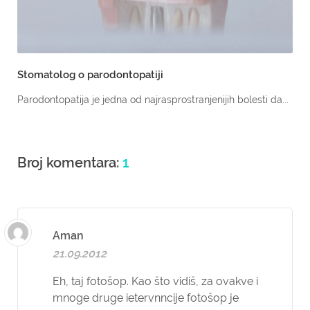
Stomatolog o parodontopatiji
Parodontopatija je jedna od najrasprostranjenijih bolesti da...
Broj komentara:
1
Aman
21.09.2012
Eh, taj fotošop. Kao što vidiš, za ovakve i
mnoge druge ietervnncije fotošop je