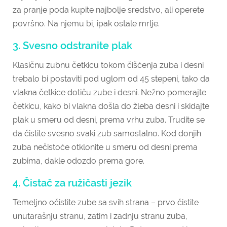
za pranje poda kupite najbolje sredstvo, ali operete
površno. Na njemu bi, ipak ostale mrlje.
3. Svesno odstranite plak
Klasičnu zubnu četkicu tokom čišćenja zuba i desni
trebalo bi postaviti pod uglom od 45 stepeni, tako da
vlakna četkice dotiču zube i desni. Nežno pomerajte
četkicu, kako bi vlakna došla do žleba desni i skidajte
plak u smeru od desni, prema vrhu zuba. Trudite se
da čistite svesno svaki zub samostalno. Kod donjih
zuba nečistoće otklonite u smeru od desni prema
zubima, dakle odozdo prema gore.
4. Čistač za ružičasti jezik
Temeljno očistite zube sa svih strana – prvo čistite
unutarašnju stranu, zatim i zadnju stranu zuba,