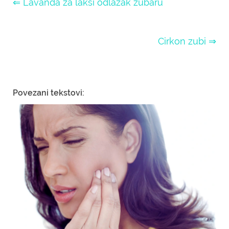
⇐ Lavanda za lakši odlazak zubaru
Cirkon zubi ⇒
Povezani tekstovi: