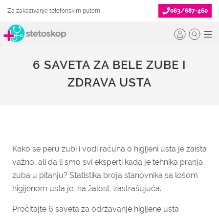
Za zakazivanje telefonskim putem
063/687-460
6 SAVETA ZA BELE ZUBE I
ZDRAVA USTA
Kako se peru zubi i vodi računa o higijeni usta je zaista
važno, ali da li smo svi eksperti kada je tehnika pranja
zuba u pitanju? Statistika broja stanovnika sa lošom
higijenom usta je, na žalost, zastrašujuća.
Pročitajte 6 saveta za održavanje higijene usta