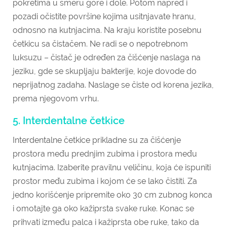
pokretima u smeru gore i dole. Potom napred i
pozadi očistite površine kojima usitnjavate hranu,
odnosno na kutnjacima. Na kraju koristite posebnu
četkicu sa čistačem. Ne radi se o nepotrebnom
luksuzu – čistač je određen za čišćenje naslaga na
jeziku, gde se skupljaju bakterije, koje dovode do
neprijatnog zadaha. Naslage se čiste od korena jezika,
prema njegovom vrhu.
5. Interdentalne četkice
Interdentalne četkice prikladne su za čišćenje
prostora među prednjim zubima i prostora među
kutnjacima. Izaberite pravilnu veličinu, koja će ispuniti
prostor među zubima i kojom će se lako čistiti. Za
jedno korišćenje pripremite oko 30 cm zubnog konca
i omotajte ga oko kažiprsta svake ruke. Konac se
prihvati između palca i kažiprsta obe ruke, tako da