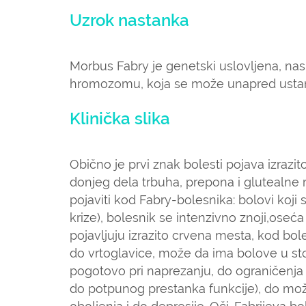
Uzrok nastanka
Morbus Fabry je genetski uslovljena, nas
hromozomu, koja se može unapred ustanovi
Klinička slika
Obično je prvi znak bolesti pojava izrazi
donjeg dela trbuha, prepona i glutealne
pojaviti kod Fabry-bolesnika: bolovi koj
krize), bolesnik se intenzivno znoji,oseć
pojavljuju izrazito crvena mesta, kod bole
do vrtoglavice, može da ima bolove u st
pogotovo pri naprezanju, do ograničenja
do potpunog prestanka funkcije), do mož