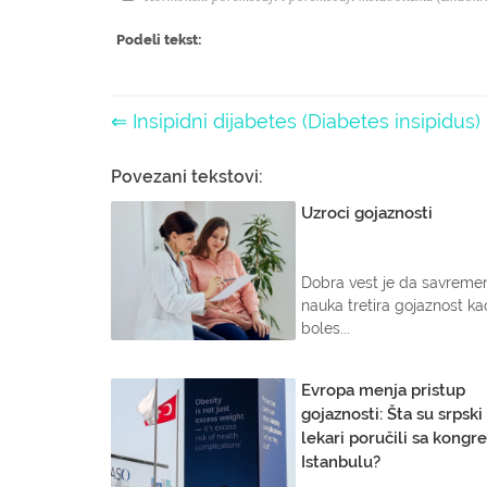
Podeli tekst:
⇐ Insipidni dijabetes (Diabetes insipidus)
Povezani tekstovi:
Uzroci gojaznosti
Dobra vest je da savreme
nauka tretira gojaznost ka
boles...
Evropa menja pristup
gojaznosti: Šta su srpski
lekari poručili sa kongr
Istanbulu?