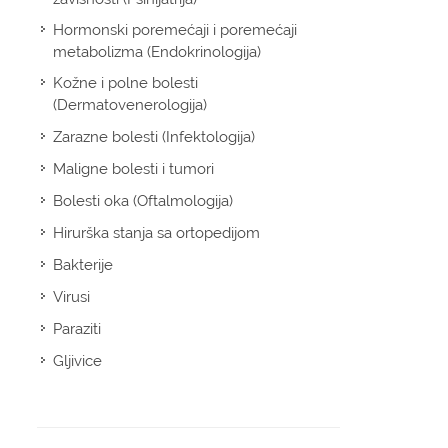
Hormonski poremećaji i poremećaji
metabolizma (Endokrinologija)
Kožne i polne bolesti
(Dermatovenerologija)
Zarazne bolesti (Infektologija)
Maligne bolesti i tumori
Bolesti oka (Oftalmologija)
Hirurška stanja sa ortopedijom
Bakterije
Virusi
Paraziti
Gljivice