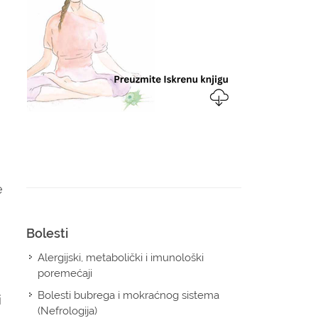
e
Bolesti
Alergijski, metabolički i imunološki
poremećaji
Bolesti bubrega i mokraćnog sistema
i
(Nefrologija)