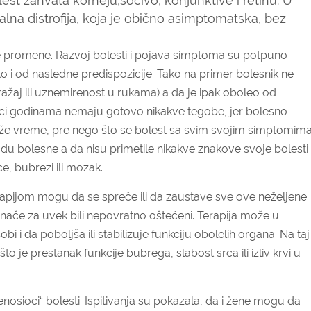
lest zahvata korneju,sočivo, konjunktive i retinu. U
lna distrofija, koja je obično asimptomatska, bez
 promene. Razvoj bolesti i pojava simptoma su potpuno
sto i od nasledne predispozicije. Tako na primer bolesnik ne
ažaj ili uznemirenost u rukama) a da je ipak oboleo od
ici godinama nemaju gotovo nikakve tegobe, jer bolesno
uže vreme, pre nego što se bolest sa svim svojim simptomim
bolesne a da nisu primetile nikakve znakove svoje bolesti 
e, bubrezi ili mozak.
pijom mogu da se spreče ili da zaustave sve ove neželjene
 inače za uvek bili nepovratno oštećeni. Terapija može u
i i da poboljša ili stabilizuje funkciju obolelih organa. Na taj
o je prestanak funkcije bubrega, slabost srca ili izliv krvi u
sioci“ bolesti. Ispitivanja su pokazala, da i žene mogu da