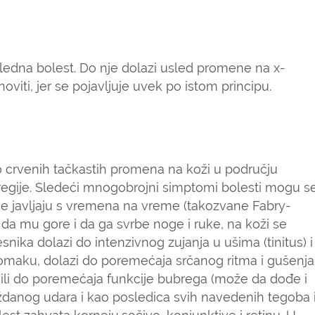
ledna bolest. Do nje dolazi usled promene na x-
ti, jer se pojavljuje uvek po istom principu.
to crvenih tačkastih promena na koži u području
 regije. Sledeći mnogobrojni simptomi bolesti mogu s
i se javljaju s vremena na vreme (takozvane Fabry-
a da mu gore i da ga svrbe noge i ruke, na koži se
snika dolazi do intenzivnog zujanja u ušima (tinitus) i
omaku, dolazi do poremećaja srčanog ritma i gušenja
 ili do poremećaja funkcije bubrega (može da dođe i
danog udara i kao posledica svih navedenih tegoba 