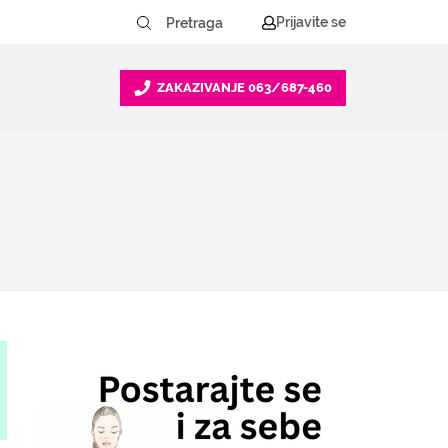
Prijavite se
ZAKAZIVANJE
063/687-460