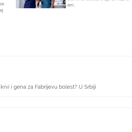
 se
em...
og
rvi i gena za Fabrijevu bolest? U Srbiji