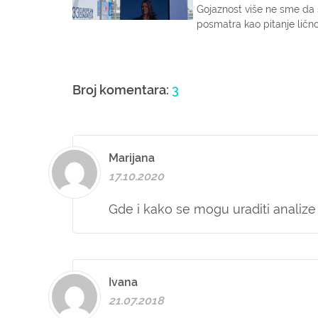
Gojaznost više ne sme da
posmatra kao pitanje ličn
izbo...
Broj komentara:
3
Marijana
17.10.2020
Gde i kako se mogu uraditi analize k
Ivana
21.07.2018