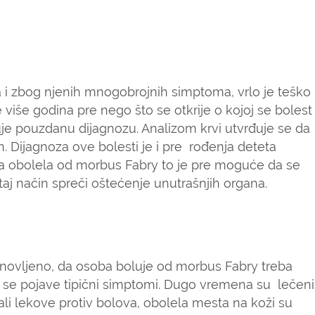
a i zbog njenih mnogobrojnih simptoma, vrlo je teško
više godina pre nego što se otkrije o kojoj se bolest
uje pouzdanu dijagnozu. Analizom krvi utvrđuje se da
n. Dijagnoza ove bolesti je i pre rođenja deteta
ba obolela od morbus Fabry to je pre moguće da se
taj način spreči oštećenje unutrašnjih organa.
tanovljeno, da osoba boluje od morbus Fabry treba
 se pojave tipični simptomi. Dugo vremena su lečeni
ali lekove protiv bolova, obolela mesta na koži su