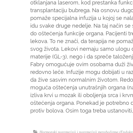
otklanjana laserom, kod prestanka funkcij
transplantaciju bubrega. Na osnovu dugog
pomaže specijalna infuzija u kojoj se na
idu svake druge nedelje. Na taj način se 
do oštećenja funkcije organa. Pacijenti 
lekova. To ne znači, da terapija ne pom
svog života. Lekovi nemaju samo ulogu d
materije (GL-3), nego i da spreče talože
Fabry omogućuje ovim osobama duži život
redovno leče. Infuzije mogu dobijati u r
da žive sasvim normalnim životom. Redovn
moguća oštećenja unutrašnjih organa (na pr
izliva krvi u mozak ili oboljenja srca i 
oštećenja organa. Ponekad je potrebno d
protiv bolova. Osim toga treba ustanoviti, 
Hormonski poremećaji i poremećaji metabolizma (Endokr