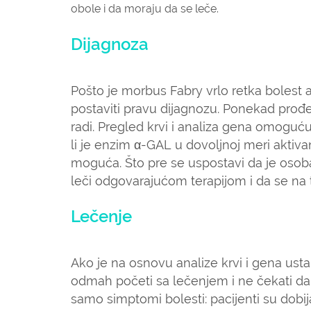
obole i da moraju da se leče.
Dijagnoza
Pošto je morbus Fabry vrlo retka bolest 
postaviti pravu dijagnozu. Ponekad prođe 
radi. Pregled krvi i analiza gena omoguć
li je enzim α-GAL u dovoljnoj meri aktiva
moguća. Što pre se uspostavi da je oso
leči odgovarajućom terapijom i da se na 
Lečenje
Ako je na osnovu analize krvi i gena us
odmah početi sa lečenjem i ne čekati da
samo simptomi bolesti: pacijenti su dobij