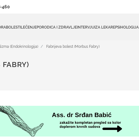
-460
ORA
BOLESTI
LEČENJE
PORODICA I ZDRAVLJE
INTERVJUI
ZA LEKARE
PSIHOLOGIJA
izma (Endokrinologija)
Fabrijeva bolest (Morbus Fabry)
 FABRY)