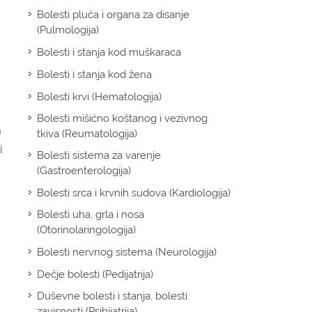
Bolesti pluća i organa za disanje
(Pulmologija)
Bolesti i stanja kod muškaraca
Bolesti i stanja kod žena
Bolesti krvi (Hematologija)
Bolesti mišićno koštanog i vezivnog
a
tkiva (Reumatologija)
i
Bolesti sistema za varenje
(Gastroenterologija)
Bolesti srca i krvnih sudova (Kardiologija)
Bolesti uha, grla i nosa
(Otorinolaringologija)
Bolesti nervnog sistema (Neurologija)
Dečje bolesti (Pedijatrija)
Duševne bolesti i stanja, bolesti
zavisnosti (Psihijatrija)