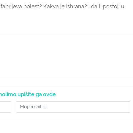
abrijeva bolest? Kakva je ishrana? I da li postoji u
olimo upišite ga ovde