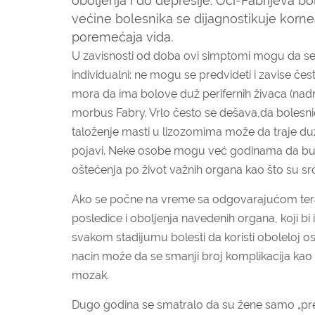
oboljenja i do depresije. Oči-Fabrijeva bo
većine bolesnika se dijagnostikuje kornea
poremećaja vida.
U zavisnosti od doba ovi simptomi mogu da se
individualni: ne mogu se predvideti i zavise če
mora da ima bolove duž perifernih živaca (nadr
morbus Fabry. Vrlo često se dešava,da bolesn
taloženje masti u lizozomima može da traje d
pojavi. Neke osobe mogu već godinama da budu 
oštećenja po život važnih organa kao što su src
Ako se počne na vreme sa odgovarajućom tera
posledice i oboljenja navedenih organa, koji bi
svakom stadijumu bolesti da koristi oboleloj osob
nacin može da se smanji broj komplikacija kao št
mozak.
Dugo godina se smatralo da su žene samo „preno