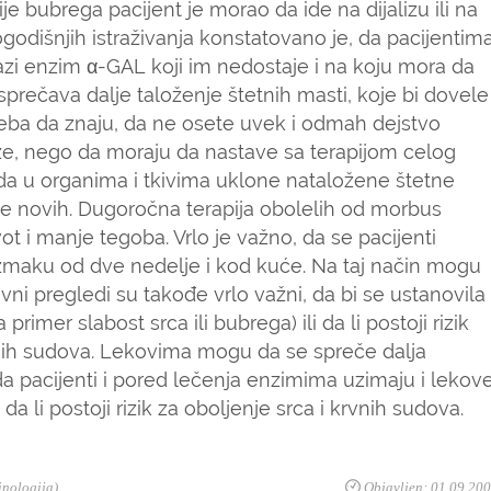
e bubrega pacijent je morao da ide na dijalizu ili na
odišnjih istraživanja konstatovano je, da pacijentim
lazi enzim α-GAL koji im nedostaje i na koju mora da
sprečava dalje taloženje štetnih masti, koje bi dovele
treba da znaju, da ne osete uvek i odmah dejstvo
aže, nego da moraju da nastave sa terapijom celog
a u organima i tkivima uklone nataložene štetne
nje novih. Dugoročna terapija obolelih od morbus
 i manje tegoba. Vrlo je važno, da se pacijenti
azmaku od dve nedelje i kod kuće. Na taj način mogu
i pregledi su takođe vrlo važni, da bi se ustanovila
imer slabost srca ili bubrega) ili da li postoji rizik
krvnih sudova. Lekovima mogu da se spreče dalja
a pacijenti i pored lečenja enzimima uzimaju i lekov
da li postoji rizik za oboljenje srca i krvnih sudova.
inologija)
,
Objavljen: 01.09.20