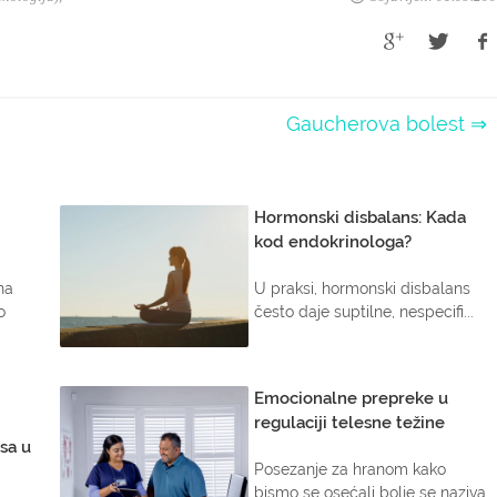
Gaucherova bolest ⇒
Hormonski disbalans: Kada
kod endokrinologa?
na
U praksi, hormonski disbalans
o
često daje suptilne, nespecifi...
Emocionalne prepreke u
regulaciji telesne težine
esa u
Posezanje za hranom kako
bismo se osećali bolje se naziva