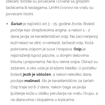
otečeni, tonzile su povećane i crvene sa gnojnim
tačkicama ili naslagama. Limfni čvorovi na vratu su
povećani i bolni.
Šarlah
je najčešći od 3 - 15. godine života. Bolest
počinje kao streptokokna angina, a nakon 1 - 2
dana javlja se karakterističan osip. Na zacrvenjenoj
koži nalazi se sitni, crvenkasti, tačkasti osip. Koža
pokrivena osipom je suva i hrapava.
Osip
je
najizraženiji ispod pazuha, u donjim delovima
trbuha i preponama. Na licu nema osipa. Obrazi su
zažareni, a oko usta je izraženo bledilo. U početku
bolesti
jezik je obložen
, a nakon nekoliko dana
postaje
malinast
, što je karakteristično za šarlah.
Osip traje od 6-7 dana, nakon čega se javlja
ljuštenje kože u obliku perutanja na vratu i trupu, a
na dlanovima i stopalima u krpicama.