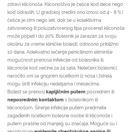
zdravi kliconoša. Kliconoštvo je češće kod dece nego
kod odraslih. U gradskoj sredini ono iznosi od 4 - 8 % i
češće je zimi nego leti, dok se u kolektivima
zatvorenog ili poluzatvorenog tipa procenat kliconoša
može popeti i do 20%. Bolesnik je zarazan za svoju
okolinu za vreme kliničke bolesti, odnosno približno
10 dana. Adekvatno lečenje penicilinom eliminiše
mogućnost prenosa infekcije od bolesnika ili
kliconoše kod većine za 24 sata. Nelečeni bolesnici,
naročito oni sa gnojnim iscetkom iz nosa i ždrela
mogu širiti infekciju nedeljama i mesecima.
Bolest se prenosi
kapljičnim putem
posrednim ili
neposrednim kontaktom
s bolesnikom ili
kliconošom. Širenje infekcije putem predmeta
zagađenih iscetkom bolesne osobe ili kliconoše i
putem prašine od manjeg su značaja. Moguće su i
eksplozivne
epidemije streptokokne angine ili