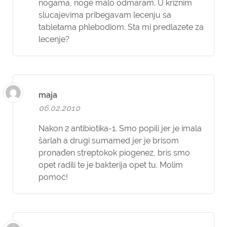
nogama, noge malo odmaram. U kriznim
slucajevima pribegavam lecenju sa
tabletama phlebodiom. Sta mi predlazete za
lecenje?
maja
06.02.2010
Nakon 2 antibiotika-1. Smo popili jer je imala
šarlah a drugi sumamed jer je brisom
pronađen streptokok piogenez, bris smo
opet radili te je bakterija opet tu. Molim
pomoć!