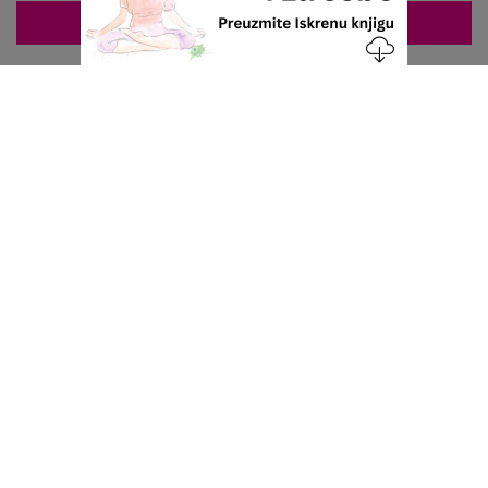
ZAKAZIVANJE 063/687-460
Nacionalni servis za zakazivanje
u privatnoj praksi.
+381 63 687 460
office@stetoskop.info
ZA PACIJENTE
Doktori
Ordinacije
Zakaži pregled