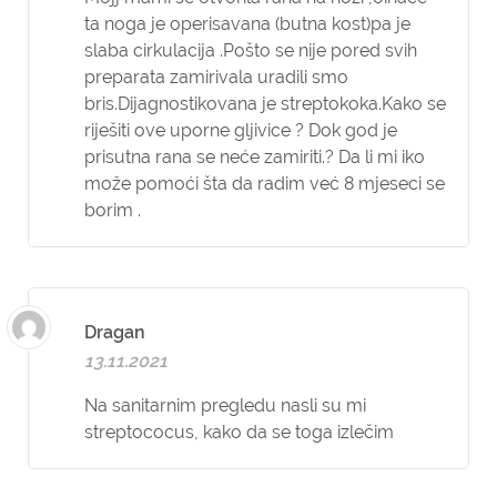
ta noga je operisavana (butna kost)pa je
slaba cirkulacija .Pošto se nije pored svih
preparata zamirivala uradili smo
bris.Dijagnostikovana je streptokoka.Kako se
riješiti ove uporne gljivice ? Dok god je
prisutna rana se neće zamiriti.? Da li mi iko
može pomoći šta da radim već 8 mjeseci se
borim .
Dragan
13.11.2021
Na sanitarnim pregledu nasli su mi
streptococus, kako da se toga izlečim