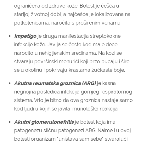
ograničena od zdrave kože. Bolest je češća u
starijoj životnoj dobi, a najčešće je lokalizovana na
potkolenicama, naročito s proširenim venama.
Impetigo
je druga manifestacija streptokokne
infekcije kože. Javlja se često kod male dece,
naročito u nehigijenskim sredinama. Na koži se
stvaraju površinski mehurići koji brzo pucaju i šire
se u okolinu i pokrivaju krastama žućkaste boje.
Akutna reumatska groznica (ARG)
je kasna
negnojna posledica infekcija gornjeg respiratornog
sistema. Vrlo je bitno da ova groznica nastaje samo
kod ljudi u kojih se javila imunološka reakcija.
Akutni glomerulonefritis
je bolest koja ima
patogenezu sličnu patogenezi ARG. Naime i u ovoj
bolesti organizam "uništava sam sebe" stvarajući