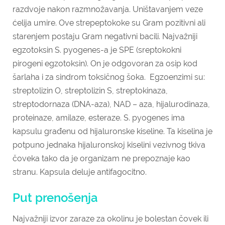
razdvoje nakon razmnožavanja. Uništavanjem veze
ćelija umire. Ove strepeptokoke su Gram pozitivni ali
starenjem postaju Gram negativni bacili. Najvažniji
egzotoksin S. pyogenes-a je SPE (sreptokokni
pirogeni egzotoksin). On je odgovoran za osip kod
šarlaha i za sindrom toksičnog šoka. Egzoenzimi su:
streptolizin O, streptolizin S, streptokinaza,
streptodornaza (DNA-aza), NAD – aza, hijalurodinaza,
proteinaze, amilaze, esteraze. S. pyogenes ima
kapsulu građenu od hijaluronske kiseline. Ta kiselina je
potpuno jednaka hijaluronskoj kiselini vezivnog tkiva
čoveka tako da je organizam ne prepoznaje kao
stranu. Kapsula deluje antifagocitno.
Put prenošenja
Najvažniji izvor zaraze za okolinu je bolestan čovek ili