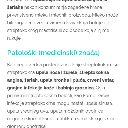
šarlaha
nakon konzumiranja zagađene hrane,
prvenstveno mleka i mlečnih proizvoda. Mleko može
biti zagađeno već u vimenu krave koja boluje od
streptokoknog mastitisa ili od osobe koja s njime
rukuje.
Patološki (medicinski) značaj
Kao neposredna posledica infekcije streptokokom su
streptokokna
upala nosa i ždrela
,
streptokokna
angina, šarlah, upala bronha i pluća, crveni vetar,
gnojne infekcije kože i babinja groznica
. Osim
primarnih streptokoknih bolesti, kao komplikacija
infekcije streptokokima mogu nastati upala sinusa,
upala srednjeg uva, upala moždanih ovojnica i
negnojne komplikacije u obliku reumatske groznice i
glomerulonefritisa.