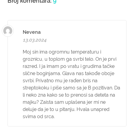
Broj komentara:
9
Nevena
13.03.2024
Moj sin ima ogromnu temperaturu i
groznicu, u toplom ga svrbi telo. On je prvi
razred. I ja imam po vratu i grudima tačke
slične boginjama. Glava nas takođe oboje
svrbi. Privatno mu je rađen bris na
streptokoku i piše samo sa je B pozitivan. Da
li neko zna kako se to prenosi sa deteta na
majku? Zaista sam uplašena jer mi ne
deluje da je to u pitanju. Hvala unapred
svima od srca.