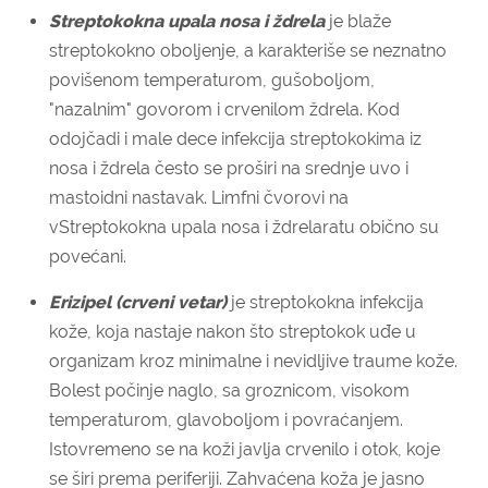
Streptokokna upala nosa i ždrela
je blaže
streptokokno oboljenje, a karakteriše se neznatno
povišenom temperaturom, gušoboljom,
"nazalnim" govorom i crvenilom ždrela. Kod
odojčadi i male dece infekcija streptokokima iz
nosa i ždrela često se proširi na srednje uvo i
mastoidni nastavak. Limfni čvorovi na
vStreptokokna upala nosa i ždrelaratu obično su
povećani.
Erizipel (crveni vetar)
je streptokokna infekcija
kože, koja nastaje nakon što streptokok uđe u
organizam kroz minimalne i nevidljive traume kože.
Bolest počinje naglo, sa groznicom, visokom
temperaturom, glavoboljom i povraćanjem.
Istovremeno se na koži javlja crvenilo i otok, koje
se širi prema periferiji. Zahvaćena koža je jasno