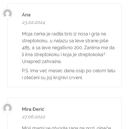
Ana
23.02.2024
Moja ćerka je radila bris iz nosa i grla na
streptokoku, u nalazu sa leve strane piše
485, a sa leve negativno 200. Zanima me da
li ima streptokoku i koja je streptokoka?
Unapred zahvalna.
P.S. Ima već mesec dana osip po celom telu
i otečeni su joj krsjnivi crveni.
Mira Đerić
27.06.2022
Mojj mami se otvorila rana na nozi ,oinače